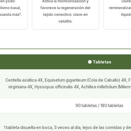
 en yodo:
Activa la microcirculación y
Diuré
lismo basal,
favorece la regeneración del
remineraliza
 cuesta más".
tejido conectivo: clave en
líqui
celulitis.
🟢 Tabletas
Centella asiática 4X, Equisetum giganteum (Cola de Caballo) 4X,
virginiana 4X, Hyssopus officinalis 4X, Achillea millefolium (Mil
90 tabletas / 180 tabletas
1 tableta disuelta en boca, 3 veces al día, lejos de las comidas y 