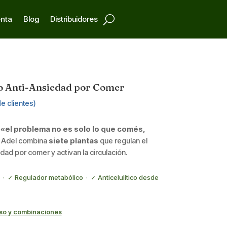
enta
Blog
Distribuidores
o Anti-Ansiedad por Comer
e clientes)
o «el problema no es solo lo que comés,
Adel combina
siete plantas
que regulan el
ad por comer y activan la circulación.
· ✓ Regulador metabólico · ✓ Anticelulítico desde
so y combinaciones