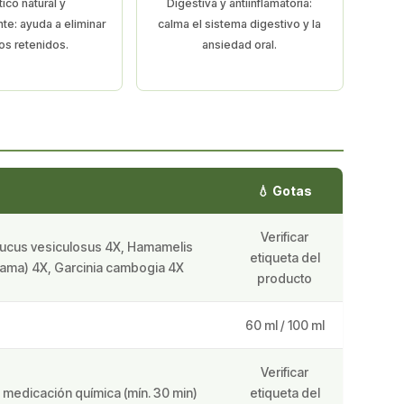
tico natural y
Digestiva y antiinflamatoria:
nte: ayuda a eliminar
calma el sistema digestivo y la
dos retenidos.
ansiedad oral.
💧 Gotas
Verificar
 Fucus vesiculosus 4X, Hamamelis
etiqueta del
enrama) 4X, Garcinia cambogia 4X
producto
60 ml / 100 ml
Verificar
de medicación química (mín. 30 min)
etiqueta del