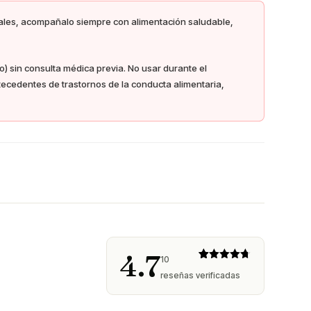
eales, acompañalo siempre con alimentación saludable,
) sin consulta médica previa. No usar durante el
ntecedentes de trastornos de la conducta alimentaria,
4.7
10
Valorado
10
reseñas verificadas
con
4.70
de 5 en
base a
valoracione