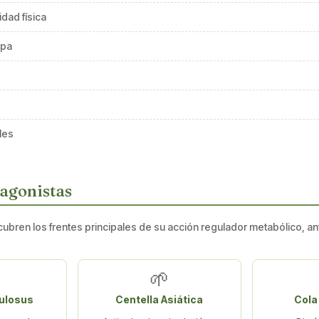
dad física
apa
les
tagonistas
cubren los frentes principales de su acción regulador metabólico, anti
🌱
ulosus
Centella Asiática
Cola