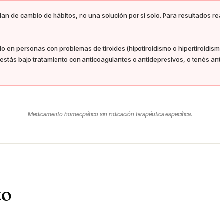
n de cambio de hábitos, no una solución por sí solo. Para resultados r
 en personas con problemas de tiroides (hipotiroidismo o hipertiroidismo
, estás bajo tratamiento con anticoagulantes o antidepresivos, o tenés a
Medicamento homeopático sin indicación terapéutica específica.
to