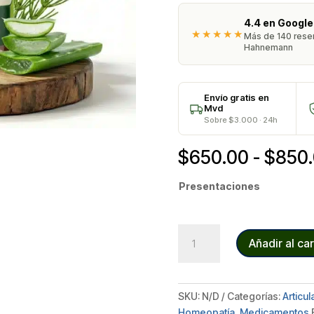
4.4 en Google
★★★★★
Más de 140 reseñ
Hahnemann
Envío gratis en
Mvd
Sobre $3.000 · 24h
$
650.00
-
$
850
Presentaciones
ADEL
Añadir al car
cantidad
SKU:
N/D
Categorías:
Articul
Homeopatía
,
Medicamentos