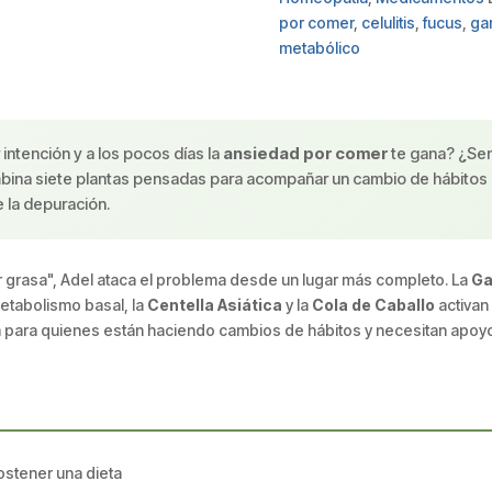
por comer
,
celulitis
,
fucus
,
ga
metabólico
ntención y a los pocos días la
ansiedad por comer
te gana? ¿Sen
ina siete plantas pensadas para acompañar un cambio de hábitos en
e la depuración.
 grasa", Adel ataca el problema desde un lugar más completo. La
Ga
metabolismo basal, la
Centella Asiática
y la
Cola de Caballo
activan 
da para quienes están haciendo cambios de hábitos y necesitan apoyo
ostener una dieta