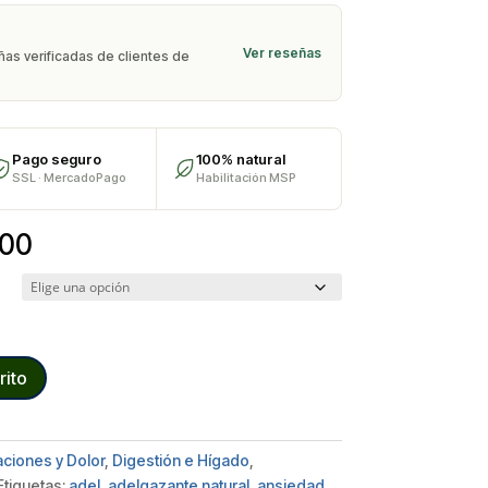
Ver reseñas
as verificadas de clientes de
Pago seguro
100% natural
SSL · MercadoPago
Habilitación MSP
Rango
.00
de
precios:
desde
$650.00
hasta
rito
$850.00
aciones y Dolor
,
Digestión e Hígado
,
Etiquetas:
adel
,
adelgazante natural
,
ansiedad