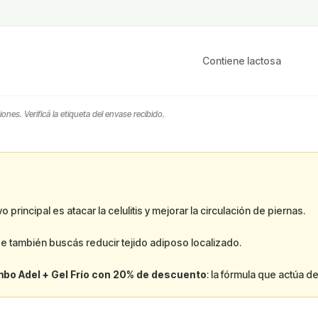
Contiene lactosa
es. Verificá la etiqueta del envase recibido.
 principal es atacar la celulitis y mejorar la circulación de piernas.
 también buscás reducir tejido adiposo localizado.
bo Adel + Gel Frío con 20% de descuento
: la fórmula que actúa d