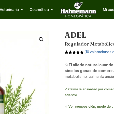
Veterinaria
Cosmética
Mi cu
ADEL
Regulador Metabólic
(
10
valoraciones d
Valorado
con
4.70
⚖️
El aliado natural cuand
de 5 en
base a
sino las ganas de comer».
valoracione
s de
metabolismo, calman la ansied
clientes
✓ Calma la ansiedad por comer 
adentro
↓ Ver composición, modo de u