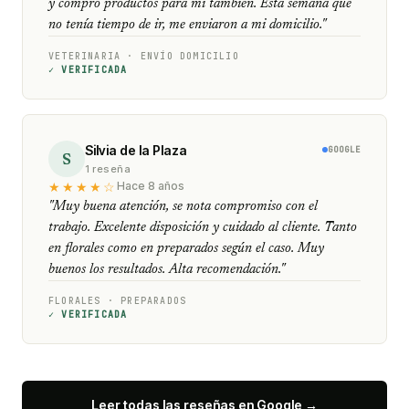
y compro productos para mí también. Esta semana que
no tenía tiempo de ir, me enviaron a mi domicilio."
VETERINARIA · ENVÍO DOMICILIO
✓ VERIFICADA
Silvia de la Plaza
GOOGLE
S
1 reseña
★★★★☆
Hace 8 años
"Muy buena atención, se nota compromiso con el
trabajo. Excelente disposición y cuidado al cliente. Tanto
en florales como en preparados según el caso. Muy
buenos los resultados. Alta recomendación."
FLORALES · PREPARADOS
✓ VERIFICADA
Leer todas las reseñas en Google →