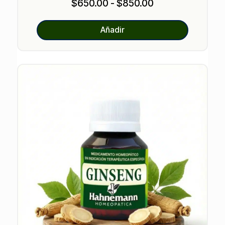
Rango
$
650.00
-
$
850.00
de
precios:
Añadir
desde
$650.00
hasta
$850.00