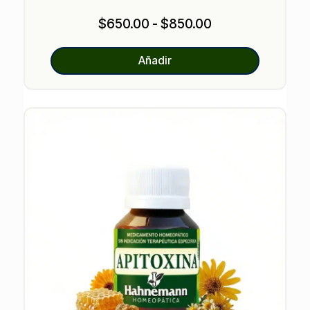
valoracione
s de
Rango
$
650.00
-
$
850.00
clientes
de
precios:
Añadir
desde
$650.00
hasta
$850.00