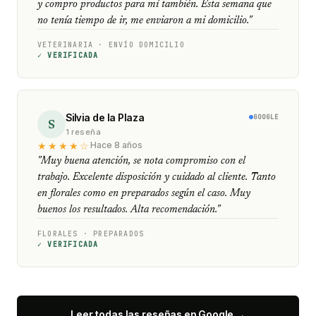
y compro productos para mí también. Esta semana que
no tenía tiempo de ir, me enviaron a mi domicilio."
VETERINARIA · ENVÍO DOMICILIO
✓ VERIFICADA
Silvia de la Plaza
GOOGLE
S
1 reseña
★★★★☆
Hace 8 años
"Muy buena atención, se nota compromiso con el
trabajo. Excelente disposición y cuidado al cliente. Tanto
en florales como en preparados según el caso. Muy
buenos los resultados. Alta recomendación."
FLORALES · PREPARADOS
✓ VERIFICADA
Leer todas las reseñas en Google →