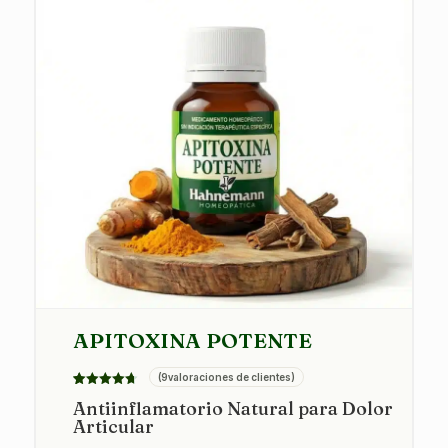
APITOXINA POTENTE
(
9
valoraciones de clientes)
Valorado
9
Antiinflamatorio Natural para Dolor
con
4.67
Articular
de 5 en
base a