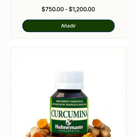
valoracione
s de
Rango
$
750.00
-
$
1,200.00
clientes
de
precios:
Añadir
desde
$750.00
hasta
$1,200.00