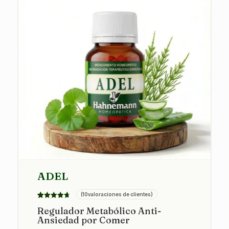
ADEL
(
10
valoraciones de clientes)
Valorado
10
Regulador Metabólico Anti-
con
4.70
Ansiedad por Comer
de 5 en
base a