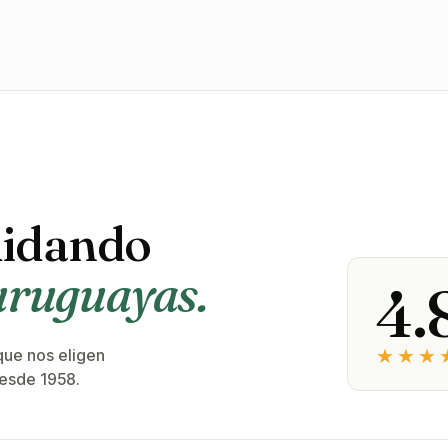
uidando
 uruguayas.
4.
★★★
que nos eligen
desde 1958.