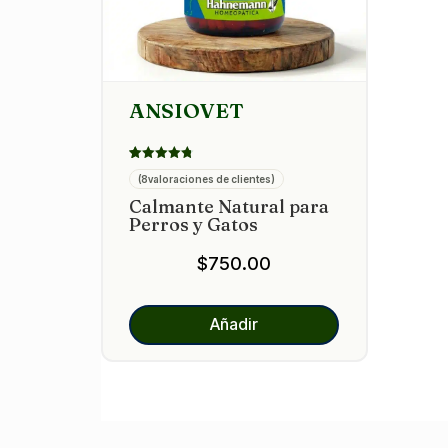
ANSIOVET
Valorado
8
(
8
valoraciones de clientes)
con
4.75
Calmante Natural para
de 5 en
base a
Perros y Gatos
valoracione
s de
clientes
$
750.00
Añadir