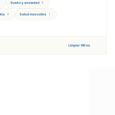
Sueño y ansiedad
3
ina
Salud masculina
4
1
Limpiar filtros