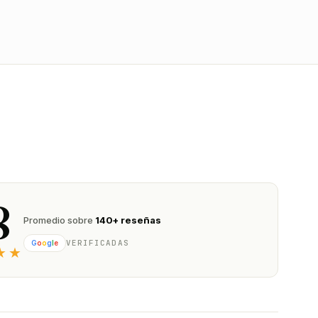
8
Promedio sobre
140+ reseñas
VERIFICADAS
G
o
o
g
l
e
★★