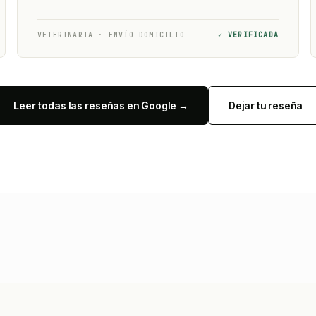
VETERINARIA · ENVÍO DOMICILIO
✓ VERIFICADA
Leer todas las reseñas en Google →
Dejar tu reseña