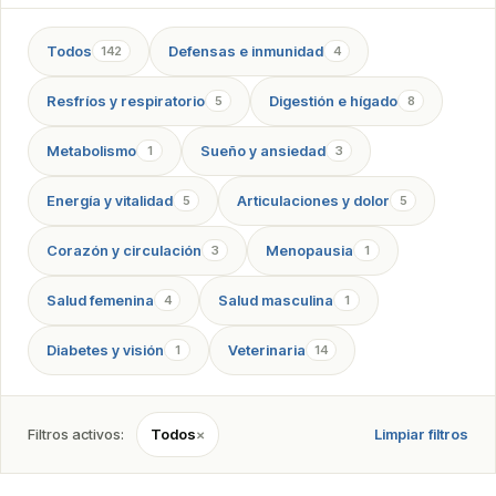
Todos
Defensas e inmunidad
142
4
Resfríos y respiratorio
Digestión e hígado
5
8
Metabolismo
Sueño y ansiedad
1
3
Energía y vitalidad
Articulaciones y dolor
5
5
Corazón y circulación
Menopausia
3
1
Salud femenina
Salud masculina
4
1
Diabetes y visión
Veterinaria
1
14
Filtros activos:
Todos
×
Limpiar filtros