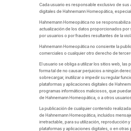
Cada usuario es responsable exclusivo de sus ac
digitales de Hahnemann Homeopática, especialm
Hahnemann Homeopática no se responsabiliza por
actualización de los datos proporcionados por s
por usuarios o por fraudes resultantes de la vi
Hahnemann Homeopática no consiente la publica
comerciales o cualquier otro derecho de tercero,
El usuario se obliga a utilizar los sitios web, 
forma tal de no causar perjuicios a ningún der
sobrecargar, inutilizar o impedir su regular fun
plataformas y aplicaciones digitales de Hahnem
programas informáticos maliciosos, que puedan c
de Hahnemann Homeopática, o a otros usuarios
La publicación de cualquier contenido realizada 
de Hahnemann Homeopática, incluidos mensajes y
irretractable, para su utilización, reproducció
plataformas y aplicaciones digitales, o en otras 