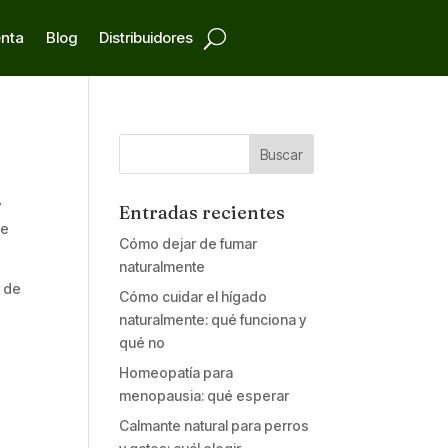
enta
Blog
Distribuidores
Cuando hay resultados autocompletados, puedes util
y
Entradas recientes
de
Cómo dejar de fumar
naturalmente
r de
Cómo cuidar el hígado
naturalmente: qué funciona y
qué no
Homeopatía para
menopausia: qué esperar
Calmante natural para perros