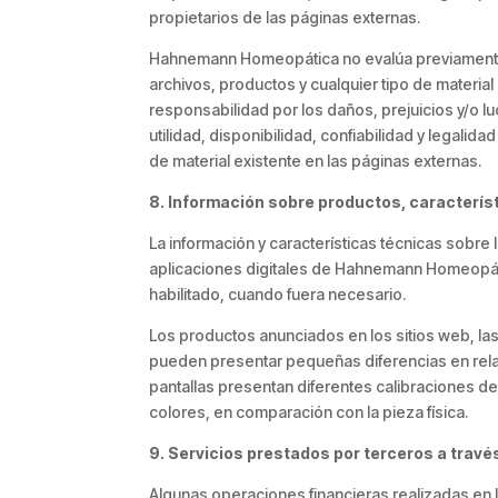
propietarios de las páginas externas.
Hahnemann Homeopática no evalúa previamente, n
archivos, productos y cualquier tipo de materia
responsabilidad por los daños, prejuicios y/o lu
utilidad, disponibilidad, confiabilidad y legalid
de material existente en las páginas externas.
8. Información sobre productos, caracterís
La información y características técnicas sobre
aplicaciones digitales de Hahnemann Homeopát
habilitado, cuando fuera necesario.
Los productos anunciados en los sitios web, l
pueden presentar pequeñas diferencias en relac
pantallas presentan diferentes calibraciones de
colores, en comparación con la pieza física.
9. Servicios prestados por terceros a través
Algunas operaciones financieras realizadas en l