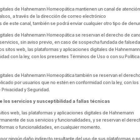
 digitales de Hahnemann Homeopática mantienen un canal de atención
alsos, a través de la dirección de correo electrónico
 este canal, también se podrá enviar cualquier otro tipo de denun
 digitales de Hahnemann Homeopática se reservan el derecho de can
servicios, sin aviso previo, en caso de sospecha fundada de falsed
 los sitos web, las plataformas y aplicaciones digitales de Hahnemann
ad con la ley, con los presentes Términos de Uso o con su Política
s digitales de Hahnemann Homeopática también se reservan el derech
ublicado por usuarios que no estén en conformidad con la ley, con los
 Privacidad y Seguridad.
e los servicios y susceptibilidad a fallas técnicas
sitios web, las plataformas y aplicaciones digitales de Hahnemann
rmanente de sus servicios y funcionalidades, y se reservan el derec
taformas o funcionalidades, en cualquier momento.
r ningún daño indirecto resultante del uso de sus plataformas o p