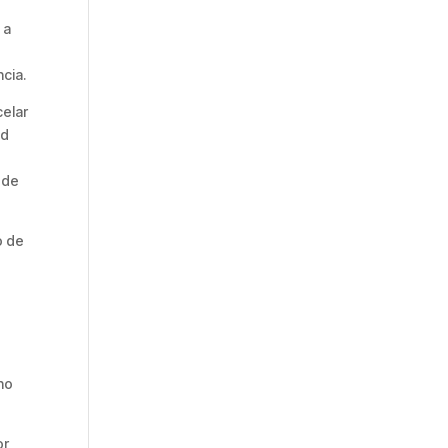
 a
cia.
celar
ad
 de
o de
ho
or