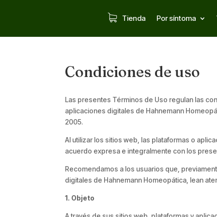
Tienda
Por síntoma
Condiciones de uso
Las presentes Términos de Uso regulan las condi
aplicaciones digitales de Hahnemann Homeopát
2005.
Al utilizar los sitios web, las plataformas o ap
acuerdo expresa e integralmente con los pres
Recomendamos a los usuarios que, previamente a 
digitales de Hahnemann Homeopática, lean at
1. Objeto
A través de sus sitios web, plataformas y apli