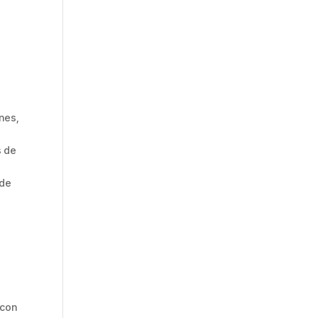
ones,
s de
 de
 con