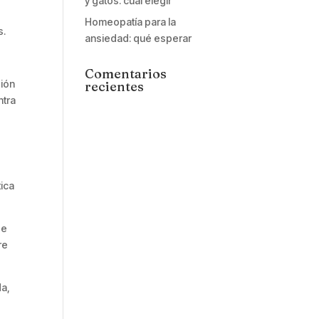
y gatos: cuál elegir
s
Homeopatía para la
s.
ansiedad: qué esperar
Comentarios
sión
recientes
ntra
tica
de
re
da,