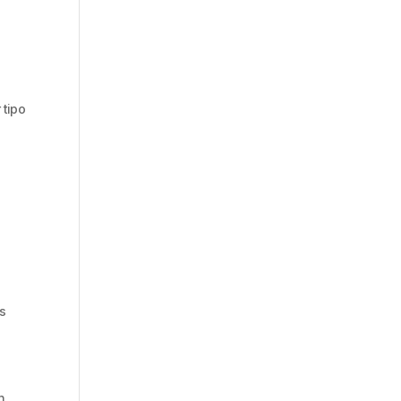
 tipo
os
n