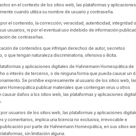
tos en el contexto de los sitios web, las plataformas y aplicacione
ente cuando utiliza su nombre de usuario y contraseña.
 el contenido, la corrección, veracidad, autenticidad, integridad 
us usuarios, ni por el eventual uso indebido de información publica
olación de contraseñas.
ción de contenidos que infrinjan derechos de autor, secretos
 o que tengan naturaleza discriminatoria, ofensiva o ilícita.
las plataformas y aplicaciones digitales de Hahnemann Homeopática de
echo o interés de terceros, o de ninguna forma que pueda causar un 
cionamiento. Se prohíbe expresamente al usuario de los sitios web, la
ann Homeopática publicar materiales que contengan virus u otros
ausar daños a los sitios web, las plataformas y aplicaciones digita
.
por usuarios de los sitios web, las plataformas y aplicaciones digita
 comentarios, implica una licencia no exclusiva, irrevocable e
n y publicación por parte de Hahnemann Homeopática, en sus sitios we
plataformas, sin limitación alguna.