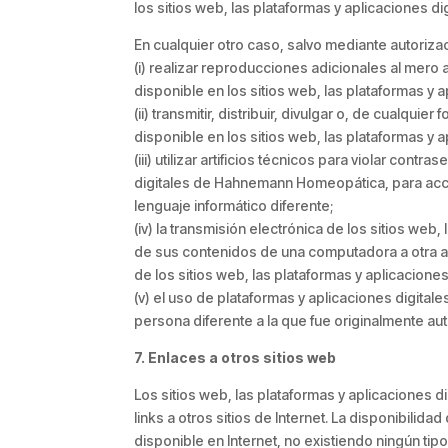
los sitios web, las plataformas y aplicaciones
En cualquier otro caso, salvo mediante autoriza
(i) realizar reproducciones adicionales al mero 
disponible en los sitios web, las plataformas 
(ii) transmitir, distribuir, divulgar o, de cualqui
disponible en los sitios web, las plataformas 
(iii) utilizar artificios técnicos para violar cont
digitales de Hahnemann Homeopática, para acce
lenguaje informático diferente;
(iv) la transmisión electrónica de los sitios w
de sus contenidos de una computadora a otra a t
de los sitios web, las plataformas y aplicacio
(v) el uso de plataformas y aplicaciones digit
persona diferente a la que fue originalmente au
7. Enlaces a otros sitios web
Los sitios web, las plataformas y aplicacione
links a otros sitios de Internet. La disponibilida
disponible en Internet, no existiendo ningún t