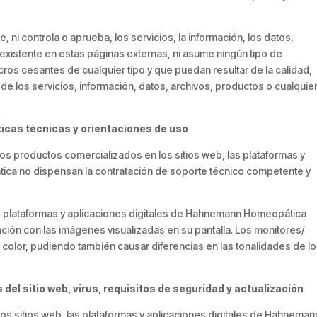
i controla o aprueba, los servicios, la información, los datos,
l existente en estas páginas externas, ni asume ningún tipo de
cros cesantes de cualquier tipo y que puedan resultar de la calidad,
ad de los servicios, información, datos, archivos, productos o cualquier
ticas técnicas y orientaciones de uso
 los productos comercializados en los sitios web, las plataformas y
ica no dispensan la contratación de soporte técnico competente y
as plataformas y aplicaciones digitales de Hahnemann Homeopática
ión con las imágenes visualizadas en su pantalla. Los monitores/
 color, pudiendo también causar diferencias en las tonalidades de l
 del sitio web, virus, requisitos de seguridad y actualización
os sitios web, las plataformas y aplicaciones digitales de Hahneman