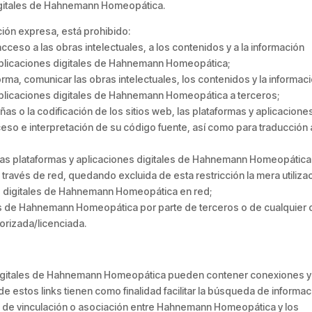
 digitales de Hahnemann Homeopática.
ción expresa, está prohibido:
acceso a las obras intelectuales, a los contenidos y a la información
y aplicaciones digitales de Hahnemann Homeopática;
er forma, comunicar las obras intelectuales, los contenidos y la informac
y aplicaciones digitales de Hahnemann Homeopática a terceros;
raseñas o la codificación de los sitios web, las plataformas y aplicacione
so e interpretación de su código fuente, así como para traducción 
eb, las plataformas y aplicaciones digitales de Hahnemann Homeopática
ravés de red, quedando excluida de esta restricción la mera utiliza
nes digitales de Hahnemann Homeopática en red;
ales de Hahnemann Homeopática por parte de terceros o de cualquier 
torizada/licenciada.
s digitales de Hahnemann Homeopática pueden contener conexiones y
d de estos links tienen como finalidad facilitar la búsqueda de informa
ipo de vinculación o asociación entre Hahnemann Homeopática y los