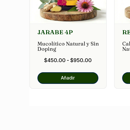
JARABE 4P
R
Mucolítico Natural y Sin
Ca
Doping
Na
Rango
$
450.00
-
$
950.00
de
precios:
Añadir
desde
$450.00
hasta
$950.00