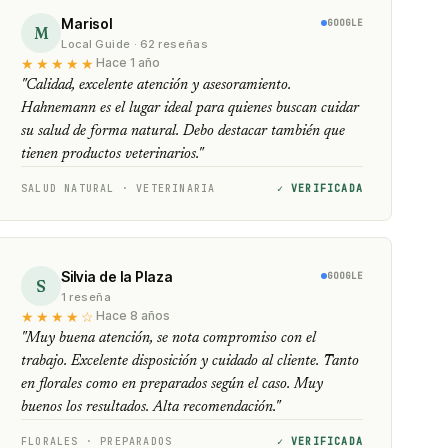
Marisol
GOOGLE
M
Local Guide · 62 reseñas
★★★★★
Hace 1 año
"Calidad, excelente atención y asesoramiento.
Hahnemann es el lugar ideal para quienes buscan cuidar
su salud de forma natural. Debo destacar también que
tienen productos veterinarios."
SALUD NATURAL · VETERINARIA
✓ VERIFICADA
Silvia de la Plaza
GOOGLE
S
1 reseña
★★★★☆
Hace 8 años
"Muy buena atención, se nota compromiso con el
trabajo. Excelente disposición y cuidado al cliente. Tanto
en florales como en preparados según el caso. Muy
buenos los resultados. Alta recomendación."
FLORALES · PREPARADOS
✓ VERIFICADA