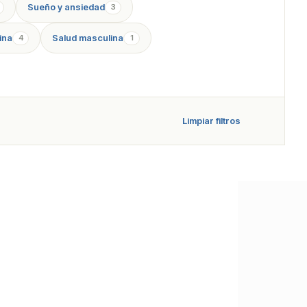
Sueño y ansiedad
3
ina
Salud masculina
4
1
Limpiar filtros