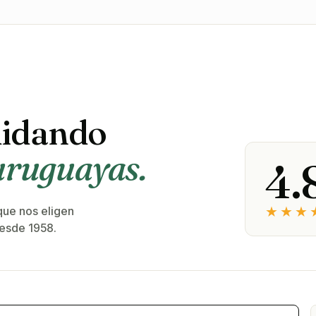
uidando
 uruguayas.
4.
★★★
que nos eligen
desde 1958.