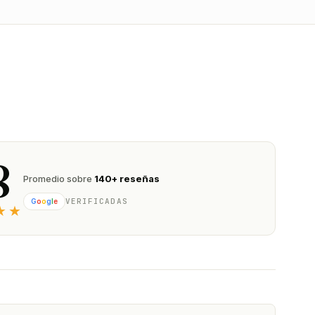
8
Promedio sobre
140+ reseñas
VERIFICADAS
G
o
o
g
l
e
★★