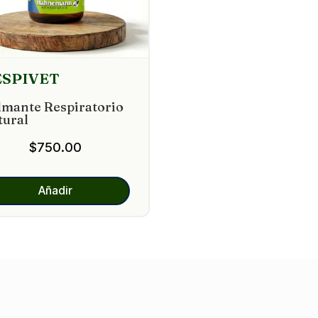
ESPIVET
lmante Respiratorio
tural
$
750.00
Añadir