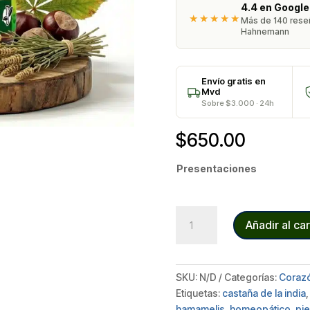
4.4 en Google
★★★★★
Más de 140 reseñ
Hahnemann
Envío gratis en
Mvd
Sobre $3.000 · 24h
$
650.00
Presentaciones
CENTELLA
Añadir al car
ASIÁTICA
COMPUESTA
cantidad
SKU:
N/D
Categorías:
Corazó
Etiquetas:
castaña de la india
hamamelis
,
homeopático
,
pi