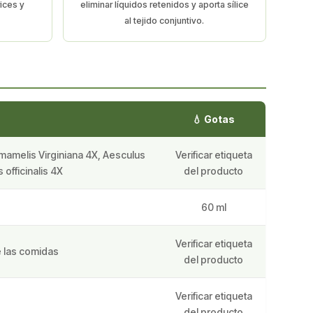
rices y
eliminar líquidos retenidos y aporta sílice
al tejido conjuntivo.
💧 Gotas
mamelis Virginiana 4X, Aesculus
Verificar etiqueta
officinalis 4X
del producto
60 ml
Verificar etiqueta
de las comidas
del producto
Verificar etiqueta
del producto