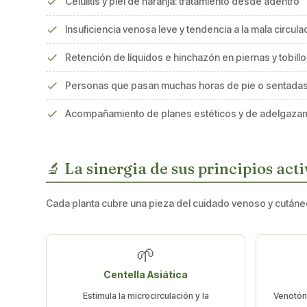
Celulitis y piel de naranja: tratamiento desde adentro
Insuficiencia venosa leve y tendencia a la mala circula
Retención de líquidos e hinchazón en piernas y tobill
Personas que pasan muchas horas de pie o sentada
Acompañamiento de planes estéticos y de adelgaza
🔬 La sinergia de sus principios act
Cada planta cubre una pieza del cuidado venoso y cutáneo,
🌱
Centella Asiática
Estimula la microcirculación y la
Venotón