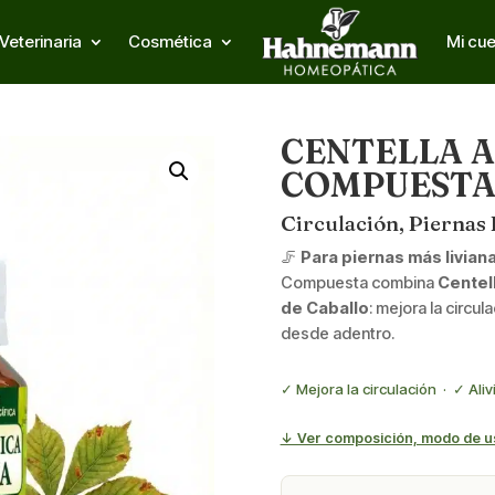
Veterinaria
Cosmética
Mi cu
CENTELLA A
COMPUEST
Circulación, Piernas 
🦵
Para piernas más liviana
Compuesta combina
Centell
de Caballo
: mejora la circu
desde adentro.
✓ Mejora la circulación · ✓ Aliv
↓ Ver composición, modo de u