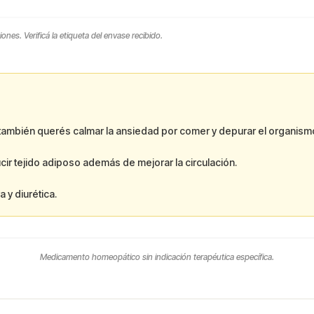
es. Verificá la etiqueta del envase recibido.
e también querés calmar la ansiedad por comer y depurar el organism
cir tejido adiposo además de mejorar la circulación.
 y diurética.
Medicamento homeopático sin indicación terapéutica específica.