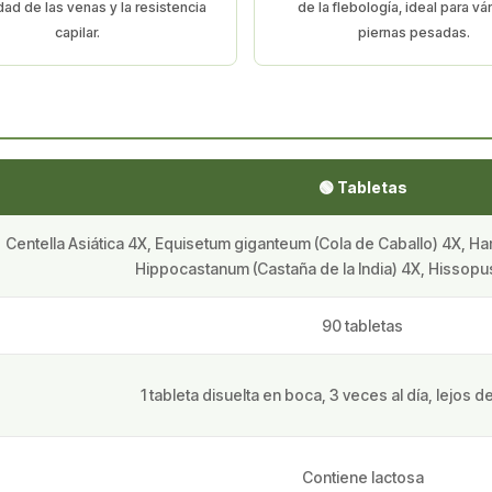
dad de las venas y la resistencia
de la flebología, ideal para vá
capilar.
piernas pesadas.
🟢 Tabletas
Centella Asiática 4X, Equisetum giganteum (Cola de Caballo) 4X, Ha
Hippocastanum (Castaña de la India) 4X, Hissopus 
90 tabletas
1 tableta disuelta en boca, 3 veces al día, lejos 
Contiene lactosa