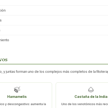
ción
os
s
miento
ivos
 y juntas forman uno de los complejos más completos de la fitoterapi
🍃
🌰
Hamamelis
Castaña de la India
ico y descongestivo: aumenta la
Uno de los venotónicos más re