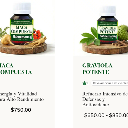
MACA
GRAVIOLA
COMPUESTA
POTENTE
(9 valoraciones de clientes
Va
9
nergía y Vitalidad
Refuerzo Intensivo de
lor
ara Alto Rendimiento
Defensas y
ad
o
Antioxidante
co
$
750.00
n
$
650.00
-
$
850.0
4.
67
de
5