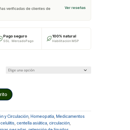
Ver reseñas
as verificadas de clientes de
Pago seguro
100% natural
SSL · MercadoPago
Habilitación MSP
rito
n y Circulación
,
Homeopatía
,
Medicamentos
,
celulitis
,
centella asiática
,
circulación
,
ernas pesadas
,
retención de líquidos