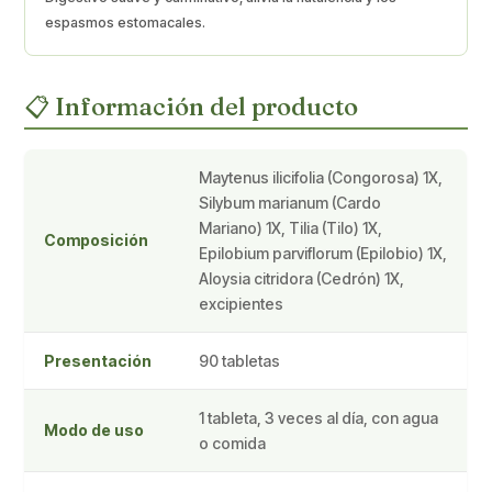
espasmos estomacales.
📋 Información del producto
Maytenus ilicifolia (Congorosa) 1X,
Silybum marianum (Cardo
Mariano) 1X, Tilia (Tilo) 1X,
Composición
Epilobium parviflorum (Epilobio) 1X,
Aloysia citridora (Cedrón) 1X,
excipientes
Presentación
90 tabletas
1 tableta, 3 veces al día, con agua
Modo de uso
o comida