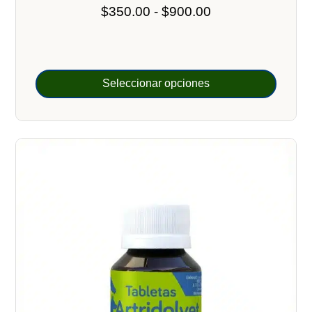
Rango
$
350.00
-
$
900.00
de
precios:
desde
$350.00
Seleccionar opciones
hasta
$900.00