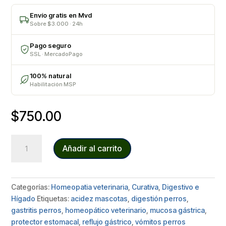
Envío gratis en Mvd
Sobre $3.000 · 24h
Pago seguro
SSL · MercadoPago
100% natural
Habilitación MSP
$
750.00
GASTROVET
Añadir al carrito
cantidad
Categorías:
Homeopatia veterinaria
,
Curativa
,
Digestivo e
Hígado
Etiquetas:
acidez mascotas
,
digestión perros
,
gastritis perros
,
homeopático veterinario
,
mucosa gástrica
,
protector estomacal
,
reflujo gástrico
,
vómitos perros