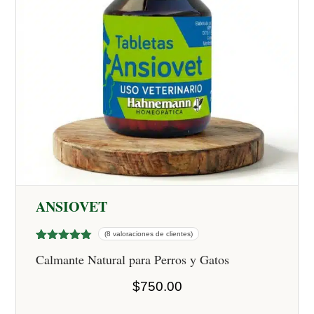
ANSIOVET
(8 valoraciones de clientes)
Valorado
8
Calmante Natural para Perros y Gatos
con
4.75
de 5 en
base a
$
750.00
valoracione
s de
clientes