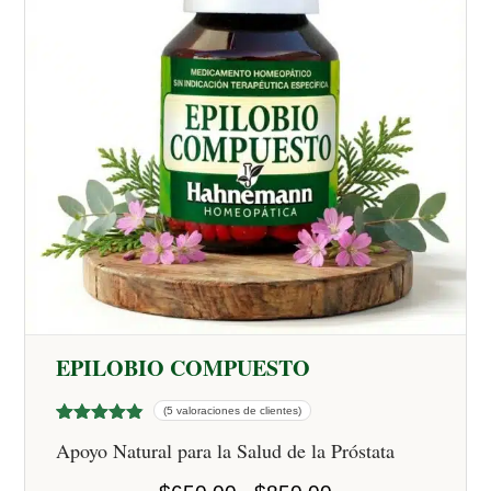
EPILOBIO COMPUESTO
(5 valoraciones de clientes)
Valorado
5
Apoyo Natural para la Salud de la Próstata
con
4.80
de 5 en
base a