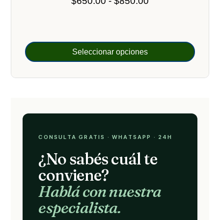
Rango
$
650.00
-
$
850.00
valoracione
de
s de
clientes
precios:
desde
$650.00
Seleccionar opciones
hasta
$850.00
CONSULTA GRATIS · WHATSAPP · 24H
¿No sabés cuál te
conviene?
Hablá con nuestra
especialista.