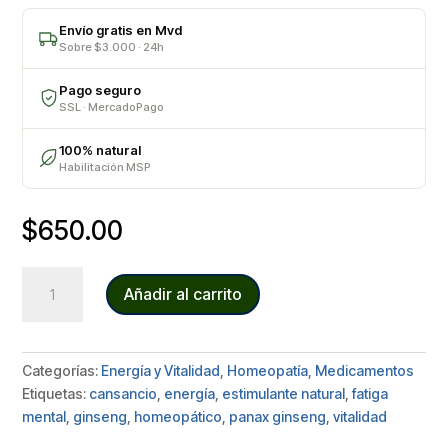
Envío gratis en Mvd
Sobre $3.000 · 24h
Pago seguro
SSL · MercadoPago
100% natural
Habilitación MSP
$
650.00
GINSENG
Añadir al carrito
cantidad
Categorías:
Energía y Vitalidad
,
Homeopatía
,
Medicamentos
Etiquetas:
cansancio
,
energía
,
estimulante natural
,
fatiga
mental
,
ginseng
,
homeopático
,
panax ginseng
,
vitalidad