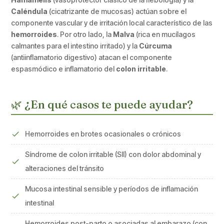
Caléndula
(cicatrizante de mucosas) actúan sobre el
componente vascular y de irritación local característico de las
hemorroides
. Por otro lado, la
Malva
(rica en mucílagos
calmantes para el intestino irritado) y la
Cúrcuma
(antiinflamatorio digestivo) atacan el componente
espasmódico e inflamatorio del
colon irritable
.
🌿 ¿En qué casos te puede ayudar?
Hemorroides en brotes ocasionales o crónicos
Síndrome de colon irritable (SII) con dolor abdominal y
alteraciones del tránsito
Mucosa intestinal sensible y períodos de inflamación
intestinal
Hemorroides post-parto o asociadas al embarazo (con