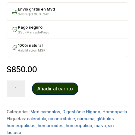
Envío gratis en Mvd
Sobre $3.000 · 24h
Pago seguro
SSL · MercadoPago
100% natural
Habilitación MSP
$
850.00
MALVIS
Añadir al carrito
cantidad
Categorías:
Medicamentos
,
Digestión e Hígado
,
Homeopatía
Etiquetas:
caléndula
,
colon irritable
,
cúrcuma
,
glóbulos
homeopáticos
,
hemorroides
,
homeopático
,
malva
,
sin
lactosa