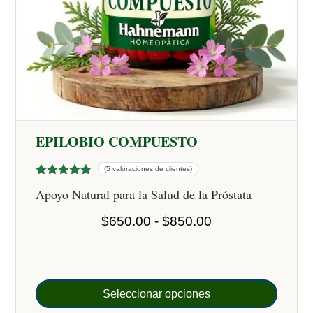
EPILOBIO COMPUESTO
(5 valoraciones de clientes)
Valorado
5
Apoyo Natural para la Salud de la Próstata
con
4.80
de 5 en
base a
Rango
$
650.00
-
$
850.00
valoracione
de
s de
clientes
precios:
desde
$650.00
Seleccionar opciones
hasta