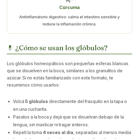
Cúrcuma
Antiinflamatorio digestivo: calma el intestino sensible y
reduce la inflamación crónica.
💊 ¿Cómo se usan los glóbulos?
Los glóbulos homeopáticos son pequeñas esferas blancas
que se disuelven en la boca, similares a los granulitos de
azúcar. Si no estás familiarizado con este formato, te
resumimos cómo usarlos:
Volcá
5 glóbulos
directamente del frasquito en la tapa o
en una cucharita.
Pasalos a la boca y dejá que se disuelvan debajo de la
lengua, sin masticar ni tragar enteros.
Repetí la toma
4 veces al día
, separadas al menos media