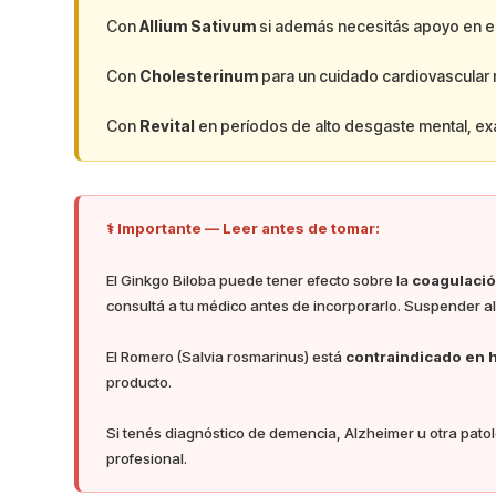
Con
Allium Sativum
si además necesitás apoyo en el 
Con
Cholesterinum
para un cuidado cardiovascular
Con
Revital
en períodos de alto desgaste mental, exá
⚕️ Importante — Leer antes de tomar:
El Ginkgo Biloba puede tener efecto sobre la
coagulaci
consultá a tu médico antes de incorporarlo. Suspender 
El Romero (Salvia rosmarinus) está
contraindicado en h
producto.
Si tenés diagnóstico de demencia, Alzheimer u otra patol
profesional.