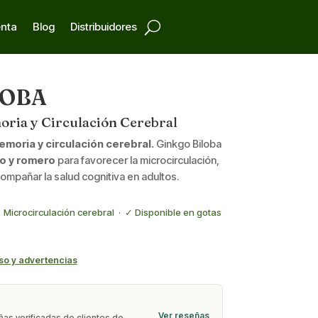
enta
Blog
Distribuidores
LOBA
ria y Circulación Cerebral
emoria y circulación cerebral.
Ginkgo Biloba
o y romero
para favorecer la microcirculación,
ompañar la salud cognitiva en adultos.
Microcirculación cerebral · ✓ Disponible en gotas
so y advertencias
Ver reseñas
as verificadas de clientes de