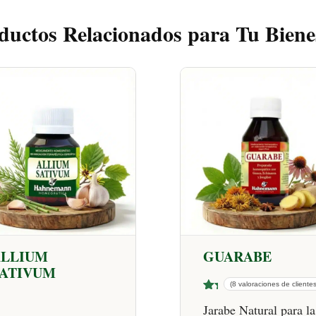
ductos Relacionados para Tu Biene
ALLIUM
GUARABE
ATIVUM
(8 valoraciones de clientes
Va
8
Jarabe Natural para la
lor