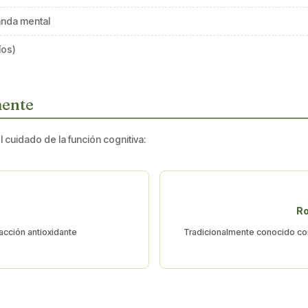
anda mental
íos)
mente
 cuidado de la función cognitiva:
Ro
 acción antioxidante
Tradicionalmente conocido com