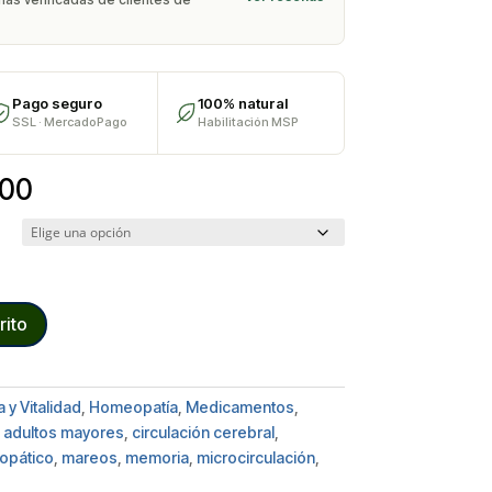
Pago seguro
100% natural
SSL · MercadoPago
Habilitación MSP
Rango
.00
de
precios:
desde
$650.00
hasta
rito
$850.00
 y Vitalidad
,
Homeopatía
,
Medicamentos
,
adultos mayores
,
circulación cerebral
,
opático
,
mareos
,
memoria
,
microcirculación
,