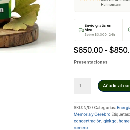
Hahnemann
Envío gratis en
Mvd
Sobre $3.000 · 24h
$
650.00
-
$
850
Presentaciones
GINKGO
Añadir al car
BILOBA
cantidad
SKU:
N/D
Categorías:
Energía
Memoria y Cerebro
Etiquetas:
concentración
,
ginkgo
,
home
romero