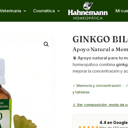
Veterinaria
Cosmética
Mi cu
GINKGO BI
Apoyo Natural a Memo
🧠
Apoyo natural para tu m
homeopático combina
ginkg
mejorar la concentración y ac
✓ Memoria y concentración · ✓ 
y tabletas
↓ Ver composición, modo de u
4.4 en Google
★★★★★
Más de 140 reseñ