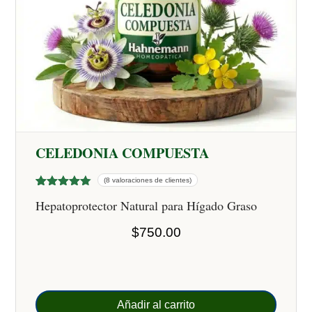
CELEDONIA COMPUESTA
(8 valoraciones de clientes)
Valorado
8
Hepatoprotector Natural para Hígado Graso
con
4.50
de 5 en
base a
$
750.00
valoracion
es de
clientes
Añadir al carrito