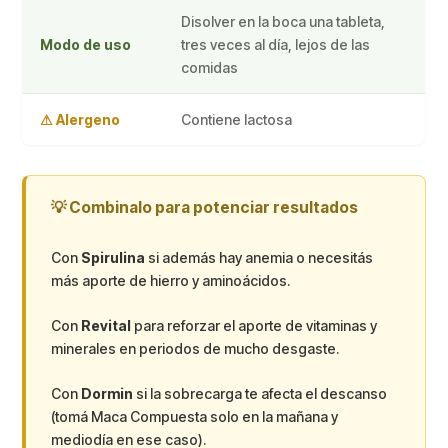
Disolver en la boca una tableta,
Modo de uso
tres veces al día, lejos de las
comidas
⚠ Alergeno
Contiene lactosa
💡 Combinalo para potenciar resultados
Con
Spirulina
si además hay anemia o necesitás
más aporte de hierro y aminoácidos.
Con
Revital
para reforzar el aporte de vitaminas y
minerales en periodos de mucho desgaste.
Con
Dormin
si la sobrecarga te afecta el descanso
(tomá Maca Compuesta solo en la mañana y
mediodía en ese caso).