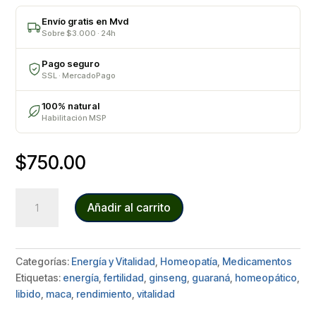
Envío gratis en Mvd
Sobre $3.000 · 24h
Pago seguro
SSL · MercadoPago
100% natural
Habilitación MSP
$
750.00
MACA
Añadir al carrito
COMPUESTA
cantidad
Categorías:
Energía y Vitalidad
,
Homeopatía
,
Medicamentos
Etiquetas:
energía
,
fertilidad
,
ginseng
,
guaraná
,
homeopático
,
libido
,
maca
,
rendimiento
,
vitalidad