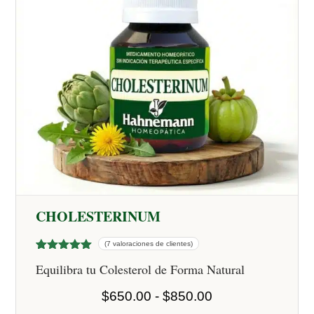
CHOLESTERINUM
(7 valoraciones de clientes)
Valorado
7
Equilibra tu Colesterol de Forma Natural
con
5.00
de 5 en
base a
Rango
$
650.00
-
$
850.00
valoracione
de
s de