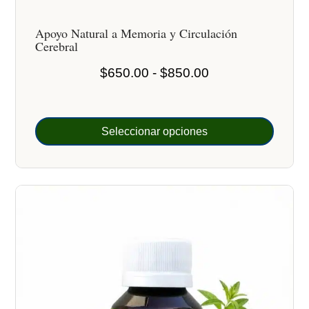
Apoyo Natural a Memoria y Circulación
Cerebral
Rango
$
650.00
-
$
850.00
de
precios:
desde
Seleccionar opciones
$650.00
hasta
$850.00