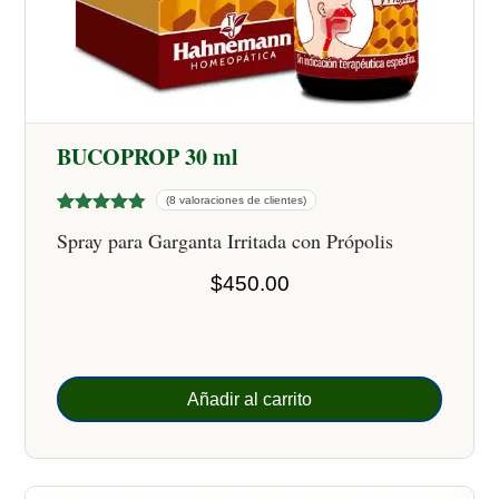
BUCOPROP 30 ml
(8 valoraciones de clientes)
Valorado
8
Spray para Garganta Irritada con Própolis
con
4.63
de 5 en
base a
$
450.00
valoracione
s de
clientes
Añadir al carrito