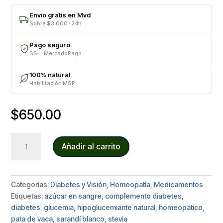
Envío gratis en Mvd
Sobre $3.000 · 24h
Pago seguro
SSL · MercadoPago
100% natural
Habilitación MSP
$
650.00
STEVIA
Añadir al carrito
COMPUESTA
cantidad
Categorías:
Diabetes y Visión
,
Homeopatía
,
Medicamentos
Etiquetas:
azúcar en sangre
,
complemento diabetes
,
diabetes
,
glucemia
,
hipoglucemiante natural
,
homeopático
,
pata de vaca
,
sarandí blanco
,
stevia