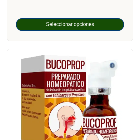
clientes
precios:
desde
$650.00
Seleccionar opciones
hasta
$850.00