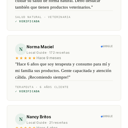
cuidar su salud de forma natural. Debo destacar
también que tienen productos veterinarios."
SALUD NATURAL · VETERINARIA
✓ VERIFICADA
Norma Maciel
GOOGLE
N
Local Guide · 172 reseñas
★★★★★
Hace 9 meses
"Hace 6 años que soy terapeuta y consumo para mí y
mi familia sus productos. Gente capacitada y atención
cálida. ¡Recomiendo siempre!"
TERAPEUTA · 6 AÑOS CLIENTE
✓ VERIFICADA
Nancy Britos
GOOGLE
N
Local Guide · 21 reseñas
★★★★★
Hace 4 años