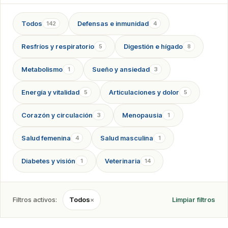
Todos
Defensas e inmunidad
142
4
Resfríos y respiratorio
Digestión e hígado
5
8
Metabolismo
Sueño y ansiedad
1
3
Energía y vitalidad
Articulaciones y dolor
5
5
Corazón y circulación
Menopausia
3
1
Salud femenina
Salud masculina
4
1
Diabetes y visión
Veterinaria
1
14
Filtros activos:
Todos
×
Limpiar filtros