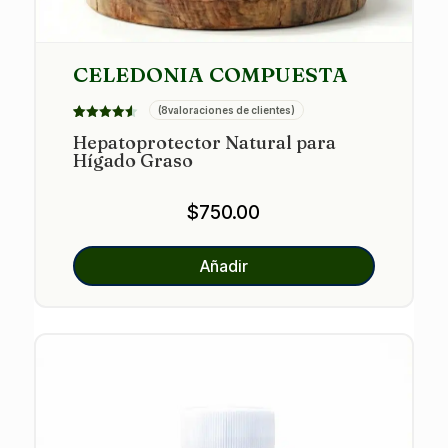
CELEDONIA COMPUESTA
(
8
valoraciones de clientes)
Valorado
8
Hepatoprotector Natural para
con
4.50
Hígado Graso
de 5 en
base a
valoracione
s de
$
750.00
clientes
Añadir