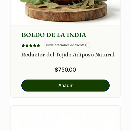
BOLDO DE LA INDIA
(
10
valoraciones de clientes)
Valorado
10
Reductor del Tejido Adiposo Natural
con
4.90
de 5 en
base a
$
750.00
valoracione
s de
clientes
Añadir