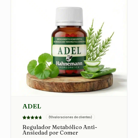
ADEL
(
10
valoraciones de clientes)
Valorado
10
Regulador Metabólico Anti-
con
4.70
Ansiedad por Comer
de 5 en
base a