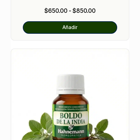
valoracione
s de
Rango
$
650.00
-
$
850.00
clientes
de
precios:
Añadir
desde
$650.00
hasta
$850.00