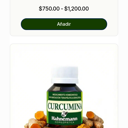
valoracione
s de
Rango
$
750.00
-
$
1,200.00
clientes
de
precios:
Añadir
desde
$750.00
hasta
$1,200.00