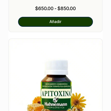
valoracione
s de
Rango
$
650.00
-
$
850.00
clientes
de
precios:
Añadir
desde
$650.00
hasta
$850.00