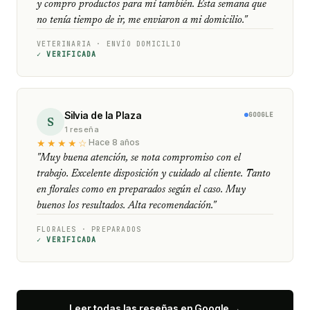
y compro productos para mí también. Esta semana que
no tenía tiempo de ir, me enviaron a mi domicilio."
VETERINARIA · ENVÍO DOMICILIO
✓ VERIFICADA
Silvia de la Plaza
GOOGLE
S
1 reseña
★★★★☆
Hace 8 años
"Muy buena atención, se nota compromiso con el
trabajo. Excelente disposición y cuidado al cliente. Tanto
en florales como en preparados según el caso. Muy
buenos los resultados. Alta recomendación."
FLORALES · PREPARADOS
✓ VERIFICADA
Leer todas las reseñas en Google →