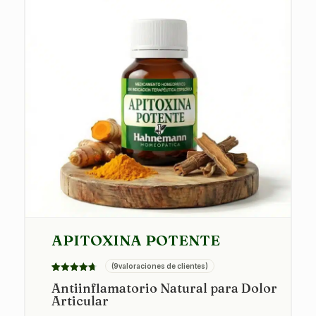
APITOXINA POTENTE
(
9
valoraciones de clientes)
Valorado
9
Antiinflamatorio Natural para Dolor
con
4.67
Articular
de 5 en
base a