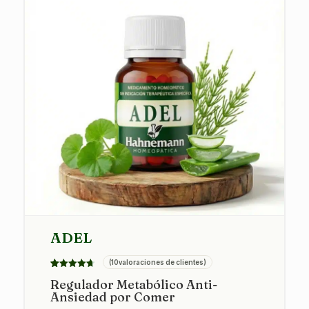
ADEL
(
10
valoraciones de clientes)
Valorado
10
Regulador Metabólico Anti-
con
4.70
Ansiedad por Comer
de 5 en
base a