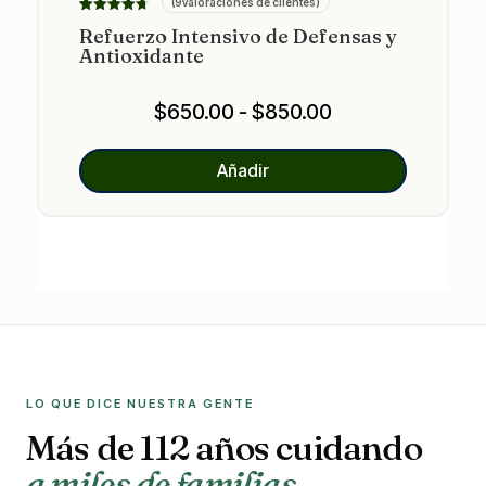
(
9
valoraciones de clientes)
Valorado
9
Refuerzo Intensivo de Defensas y
con
4.67
Antioxidante
de 5 en
base a
valoracione
s de
Rango
$
650.00
-
$
850.00
clientes
de
precios:
Añadir
desde
$650.00
hasta
$850.00
LO QUE DICE NUESTRA GENTE
Más de 112 años cuidando
a miles de familias