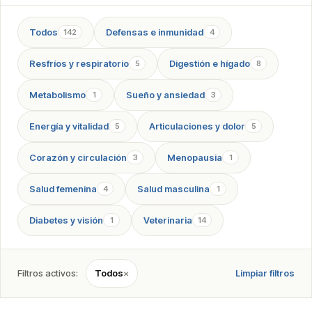
Todos
Defensas e inmunidad
142
4
Resfríos y respiratorio
Digestión e hígado
5
8
Metabolismo
Sueño y ansiedad
1
3
Energía y vitalidad
Articulaciones y dolor
5
5
Corazón y circulación
Menopausia
3
1
Salud femenina
Salud masculina
4
1
Diabetes y visión
Veterinaria
1
14
Filtros activos:
Todos
×
Limpiar filtros